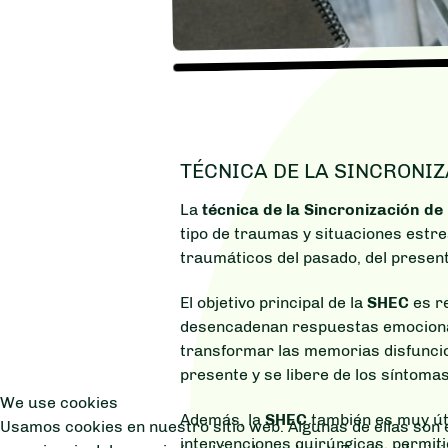
TÉCNICA DE LA SINCRONIZ
La
técnica de la Sincronización d
tipo de traumas y situaciones estr
traumáticos del pasado, del present
El objetivo principal de la
SHEC
es r
desencadenan respuestas emocionale
transformar las memorias disfuncio
presente y se libere de los síntom
We use cookies
Además, la
SHEC
también es muy úti
Usamos cookies en nuestro sitio web. Algunas de ellas son e
intervenciones quirúrgicas, permiti