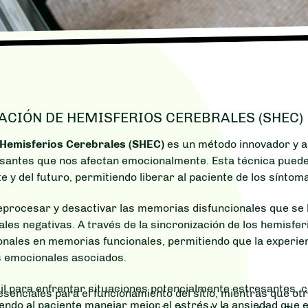
ACIÓN DE HEMISFERIOS CEREBRALES (SHEC)
e Hemisferios Cerebrales (SHEC)
es un método innovador y al
esantes que nos afectan emocionalmente. Esta técnica puede 
e y del futuro, permitiendo liberar al paciente de los sínto
eprocesar y desactivar las memorias disfuncionales que se
s negativas. A través de la sincronización de los hemisfer
nales en memorias funcionales, permitiendo que la experien
as emocionales asociados.
l para enfrentar situaciones potencialmente estresantes, co
senciales para el funcionamiento del sitio, mientras que otr
endo al paciente manejar mejor el estrés y la ansiedad que