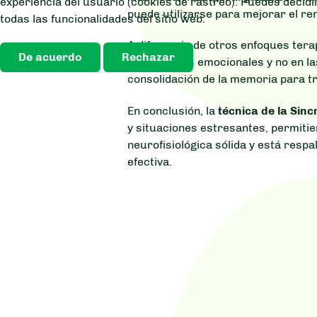
experiencia del usuario (cookies de rastreo). Puedes decidi
puede utilizarse para mejorar el re
todas las funcionalidades del sitio web.
A diferencia de otros enfoques tera
De acuerdo
Rechazar
los síntomas emocionales y no en la
consolidación de la memoria para t
En conclusión, la
técnica de la Sin
y situaciones estresantes, permiti
neurofisiológica sólida y está respa
efectiva.