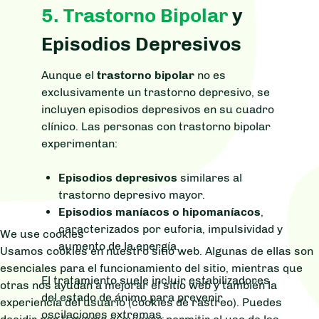
5. Trastorno Bipolar
y
Episodios Depresivos
Aunque el
trastorno bipolar
no es
exclusivamente un trastorno depresivo, se
incluyen episodios depresivos en su cuadro
clínico. Las personas con trastorno bipolar
experimentan:
Episodios depresivos
similares al
trastorno depresivo mayor.
Episodios maníacos o hipomaníacos
,
caracterizados por euforia, impulsividad y
We use cookies
aumento de la energía.
Usamos cookies en nuestro sitio web. Algunas de ellas son
esenciales para el funcionamiento del sitio, mientras que
El tratamiento suele incluir estabilizadores
otras nos ayudan a mejorar el sitio web y también la
del estado de ánimo para prevenir
experiencia del usuario (cookies de rastreo). Puedes
oscilaciones extremas.